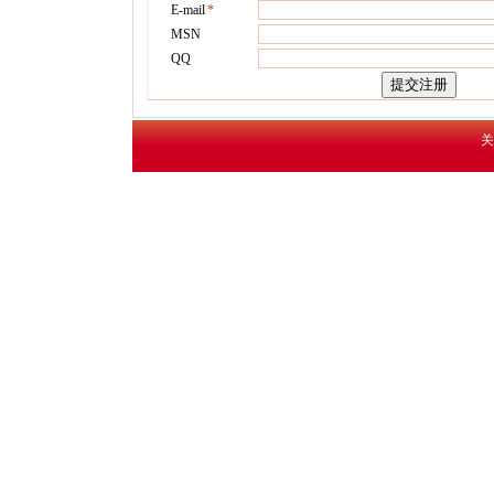
E-mail
*
MSN
QQ
关