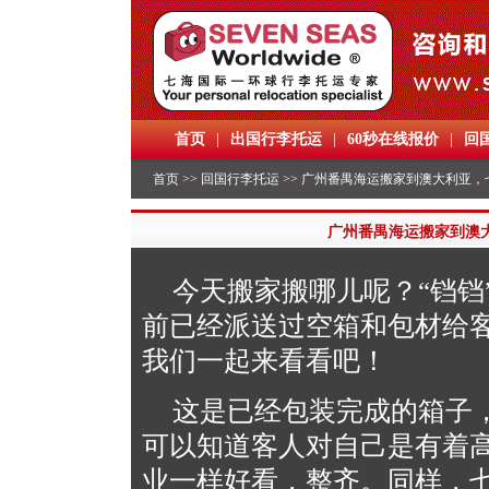
首页
|
出国行李托运
|
60秒在线报价
|
回
首页
>>
回国行李托运
>> 广州番禺海运搬家到澳大利亚
广州番禺海运搬家到澳
今天搬家搬哪儿呢？“铛铛
前已经派送过空箱和包材给
我们一起来看看吧！
这是已经包装完成的箱子
可以知道客人对自己是有着
业一样好看，整齐。同样，